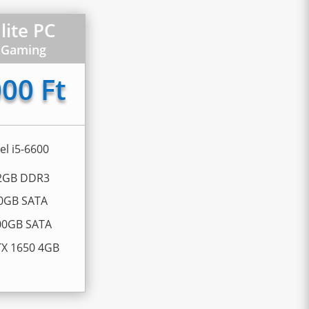
lite PC
t Gaming
00 Ft
tel i5-6600
12GB DDR3
40GB SATA
500GB SATA
TX 1650 4GB