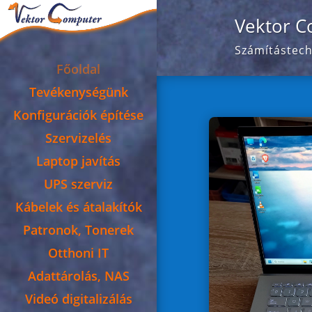
Vektor C
Számítástechn
Főoldal
Tevékenységünk
Konfigurációk építése
Szervizelés
Laptop javítás
UPS szerviz
Kábelek és átalakítók
Patronok, Tonerek
Otthoni IT
Adattárolás, NAS
Videó digitalizálás