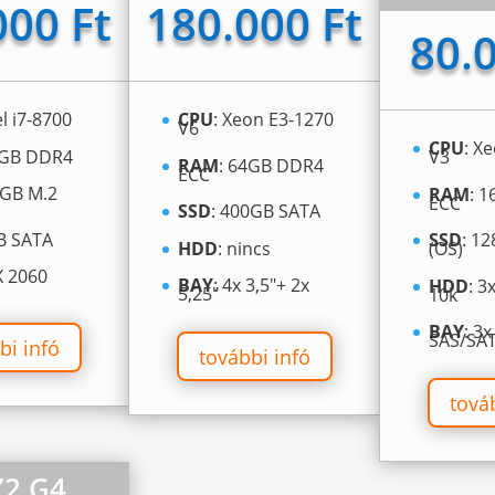
000 Ft
180.000 Ft
80.0
el i7-8700
CPU
: Xeon E3-1270
V6
CPU
: X
6GB DDR4
V3
RAM
: 64GB DDR4
ECC
0GB M.2
RAM
: 
ECC
SSD
: 400GB SATA
TB SATA
SSD
: 1
HDD
: nincs
(OS)
X 2060
BAY
: 4x 3,5″+ 2x
HDD
: 
5,25″
10k
BAY
: 3
SAS/SA
bi infó
további infó
tová
Z2 G4