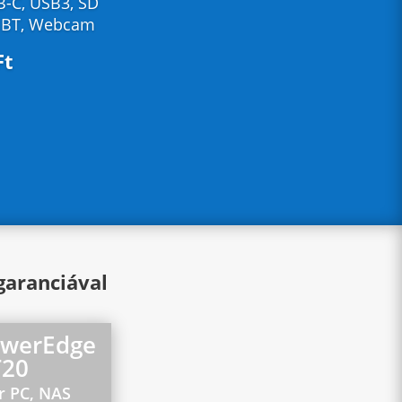
-C, USB3, SD
, BT, Webcam
Ft
 Ft
garanciával
owerEdge
T20
r PC, NAS