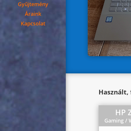
Gyűjtemény
Áraink
Kapcsolat
Használt,
HP 
Gaming / 