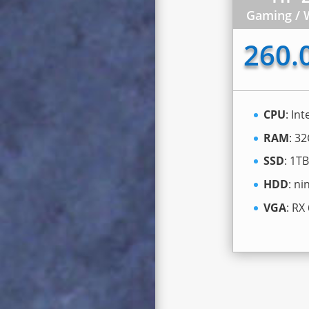
Gaming / 
260.
CPU
: Int
RAM
: 3
SSD
: 1T
HDD
: ni
VGA
: RX