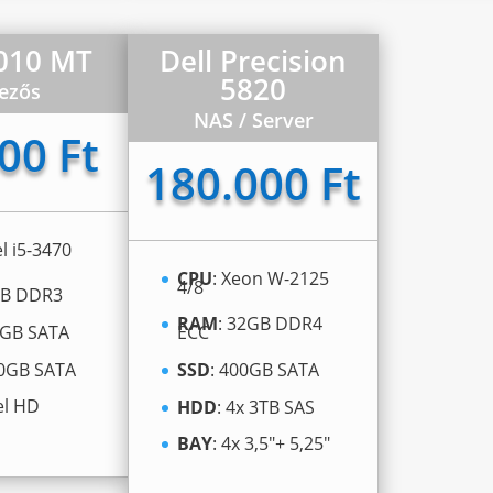
7010 MT
Dell Precision
5820
ezős
NAS / Server
00 Ft
180.000 Ft
el i5-3470
CPU
: Xeon W-2125
4/8
GB DDR3
RAM
: 32GB DDR4
0GB SATA
ECC
20GB SATA
SSD
: 400GB SATA
tel HD
HDD
: 4x 3TB SAS
BAY
: 4x 3,5″+ 5,25″