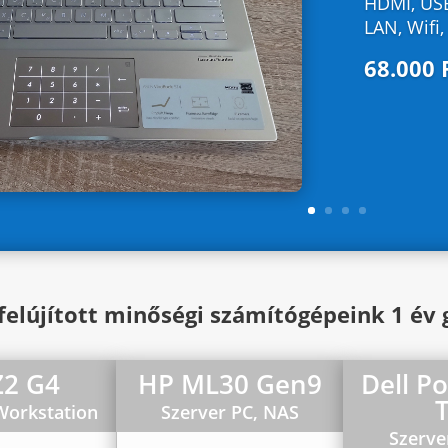
HDMI, USB
LAN, Wifi
68.000 
128.000
 felújított minőségi számítógépeink 1 év 
Z2 G4
HP ML30 Gen9
Dell P
Workstation
Szerver PC, NAS
Szerve