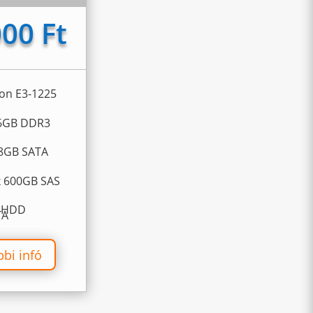
00 Ft
eon E3-1225
16GB DDR3
28GB SATA
3x 600GB SAS
x HDD
TA
bbi infó