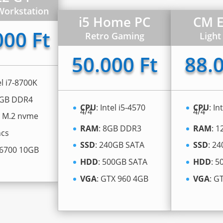
Workstation
i5 Home PC
CM E
000 Ft
Retro Gaming
Ligh
50.000 Ft
88.0
el i7-8700K
2GB DDR4
CPU
: Intel i5-4570
CPU
: In
4/4
4/4
B M.2 nvme
RAM
: 8GB DDR3
RAM
: 
ncs
SSD
: 240GB SATA
SSD
: 2
 6700 10GB
HDD
: 500GB SATA
HDD
: 
VGA
: GTX 960 4GB
VGA
: G