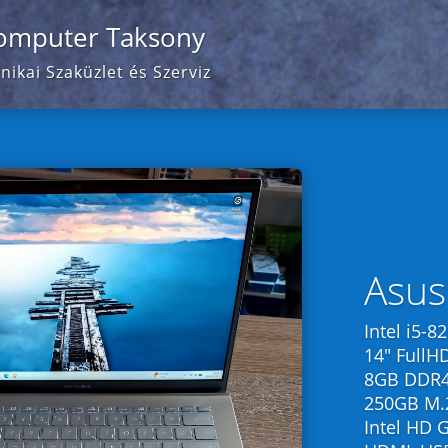
omputer Taksony
ikai Szaküzlet és Szerviz
Videólejátszó
Asus
Intel i5-
14″ FullH
8GB DDR
250GB M.
Intel HD 