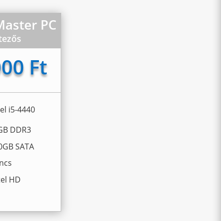
Master PC
tezős
00 Ft
tel i5-4440
8GB DDR3
40GB SATA
incs
ntel HD