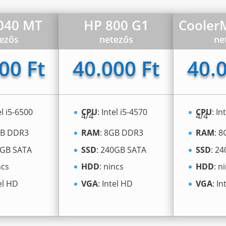
3040 MT
HP 800 G1
Cooler
ezős
netezős
ne
00 Ft
40.000 Ft
40.0
el i5-6500
CPU
: Intel i5-4570
CPU
: In
4/4
4/4
GB DDR3
RAM
: 8GB DDR3
RAM
: 
0GB SATA
SSD
: 240GB SATA
SSD
: 2
ncs
HDD
: nincs
HDD
: n
tel HD
VGA
: Intel HD
VGA
: I