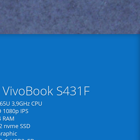
 VivoBook S431F
8265U 3,9GHz CPU
D 1080p IPS
4 RAM
2 nvme SSD
Graphic