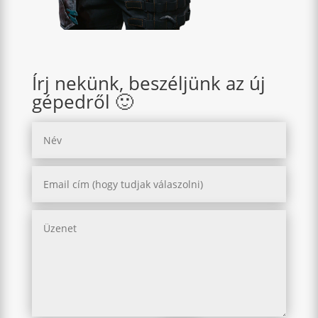
Írj nekünk, beszéljünk az új
gépedről 🙂