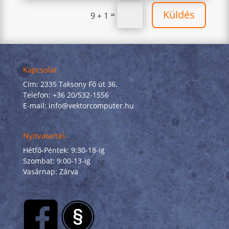
Küldés
=
9 + 1
Kapcsolat
Cím: 2335 Taksony Fő út 36.
Telefon: +36 20/532-1556
E-mail: info@vektorcomputer.hu
Nyitvatartás
Hétfő-Péntek: 9:30-18-ig
Szombat: 9:00-13-ig
Vasárnap: Zárva