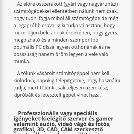
Az előre összerakott (gyári vagy nagyáruházi)
számítógépekkel ellentétben nálunk nem csak,
hogy tudni fogja miből áll számítógépe de még
a legapróbb csavarig ki tudja választani, hogy
mi kerüljön bele annak érdekében, hogy gyors,
megbízható és a minden szempontból
optimális PC dísze legyen otthonának és ne
bosszúság hanem öröm legyen a vele való
munka.
A tőlünk vásárolt számítógéppel nem kell
kínlódnia, napokig telepítgetnie, hogy használni
tudja, mert tőlünk csak teljesen üzemkész,
kipróbált és letesztelt gépet vihet haza.
Professzionális vagy speciális
igényeket kielégítő szerver és gamer
valamint audió, videó vágó és fotós,
grafikai, 3D, CAD, CAM szerkesztő