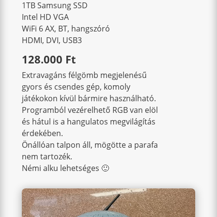
1TB Samsung SSD
Intel HD VGA
WiFi 6 AX, BT, hangszóró
HDMI, DVI, USB3
128.000 Ft
Extravagáns félgömb megjelenésű
gyors és csendes gép, komoly
játékokon kívül bármire használható.
Programból vezérelhető RGB van elöl
és hátul is a hangulatos megvilágítás
érdekében.
Önállóan talpon áll, mögötte a parafa
nem tartozék.
Némi alku lehetséges 🙂