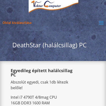
Oldal kiválasztása
DeathStar (halálcsillag) PC
Egyedileg épített halálcsillag
PC
Abszolút egyedi, csak 1db létezik
belőle!
Intel i7 4790T 4/8mag CPU
16GB DDR3 1600 RAM