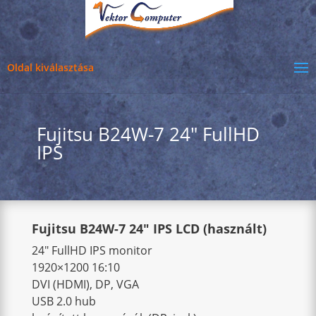
Oldal kiválasztása
Fujitsu B24W-7 24" FullHD
IPS
Fujitsu B24W-7 24″ IPS LCD (használt)
24″ FullHD IPS monitor
1920×1200 16:10
DVI (HDMI), DP, VGA
USB 2.0 hub